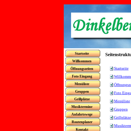
Startseite
Seitenstrukt
Willkommen
Startseite
Öffnungszeiten
Foto Eingang
Willkomm
Menüliste
Öffnungsz
Gruppen
Foto Eing
Grillplätze
Menüliste
Musiktermine
Gruppen
Anfahrtswege
Grillplätze
Routenplaner
Musikterm
Kontakt