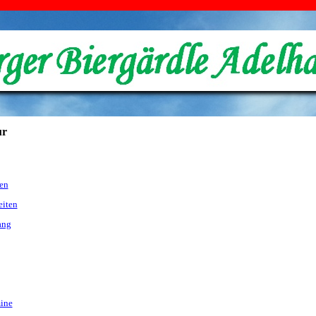
ur
en
eiten
ang
ine