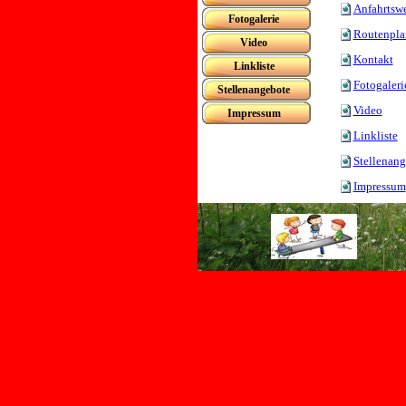
Anfahrtsw
Fotogalerie
Routenpla
Video
Kontakt
Linkliste
Fotogaleri
Stellenangebote
Video
Impressum
Linkliste
Stellenan
Impressum