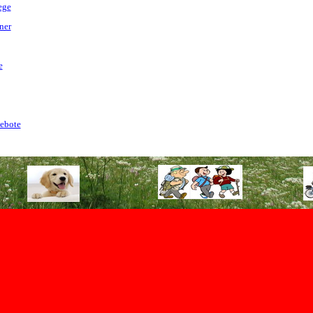
ege
ner
e
gebote