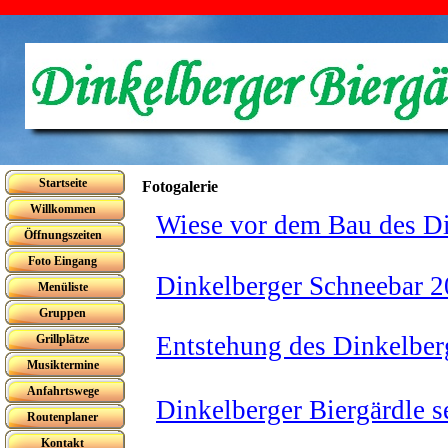
Startseite
Fotogalerie
Willkommen
Wiese vor dem Bau des Di
Öffnungszeiten
Foto Eingang
Dinkelberger Schneebar 2
Menüliste
Gruppen
Entstehung des Dinkelber
Grillplätze
Musiktermine
Anfahrtswege
Dinkelberger Biergärdle s
Routenplaner
Kontakt